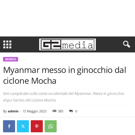
MONDO
Myanmar messo in ginocchio dal
ciclone Mocha
Ore complicate sulla costa occidentale del Myanmar. Paese in ginocchio
dopo l’arrivo del ciclone Mocha
By
admin
-
15 Maggio 2023
385
0