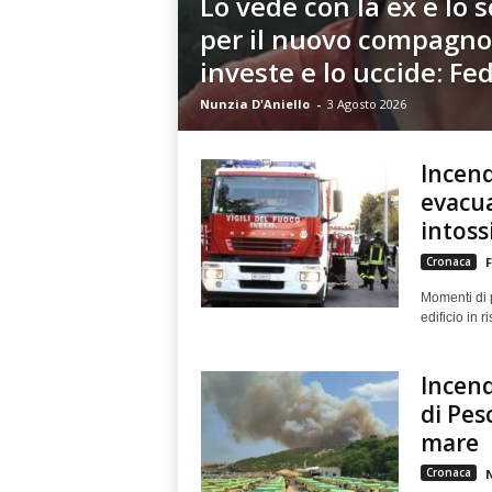
Lo vede con la ex e lo 
per il nuovo compagno,
investe e lo uccide: Fed
Nunzia D'Aniello
-
3 Agosto 2026
Incend
evacua
intoss
Cronaca
F
Momenti di p
edificio in 
Incend
di Pesc
mare
Cronaca
N