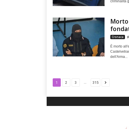
criminalità g
Morto 
fondat
Cronaca
F
È morto all'
Castelvetran
dell'Arma...
...
1
2
3
315