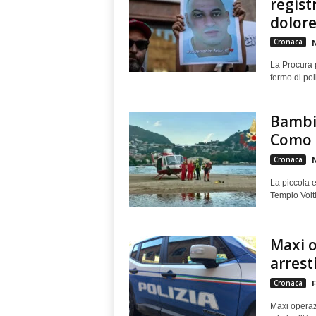
regist
dolore 
Cronaca
N
La Procura 
fermo di pol
Bambin
Como d
Cronaca
N
La piccola e
Tempio Volt
Maxi o
arresti
Cronaca
F
Maxi operazi