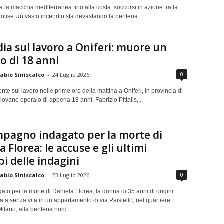
ra la macchia mediterranea fino alla costa: soccorsi in azione tra la
Molise Un vasto incendio sta devastando la periferia...
ia sul lavoro a Oniferi: muore un
o di 18 anni
0
abio Siniscalco
-
24 Luglio 2026
nte sul lavoro nelle prime ore della mattina a Oniferi, in provincia di
ovane operaio di appena 18 anni, Fabrizio Pittalis,...
pagno indagato per la morte di
a Florea: le accuse e gli ultimi
pi delle indagini
0
abio Siniscalco
-
23 Luglio 2026
ato per la morte di Daniela Florea, la donna di 35 anni di origini
ta senza vita in un appartamento di via Paisiello, nel quartiere
ilano, alla periferia nord...