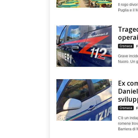
Il rogo divo
Puglia e il 
Traged
operai
Cronaca
F
Grave incide
Nuoro. Un gi
Ex com
Daniel
svilup
Cronaca
F
C'è un indag
romene trova
Barriera di M