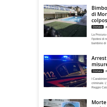
Bimbo 
di Mon
colpo
Cronaca
F
La Procura d
l'ipotesi di
bambino di 5
Arrest
misure 
Cronaca
F
I Carabinie
criminale. L'
Reggio Cala
Morte 