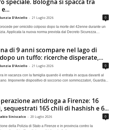
ro speciale. Bologna si spacca tra
e...
0
unzia D'Aniello
-
21 Luglio 2026
procede per omicidio colposo dopo la morte del 42enne durante un
izia. Applicata la nuova norma prevista dal Decreto Sicurezza....
a di 9 anni scompare nel lago di
opo un tuffo: ricerche disperate,...
0
unzia D'Aniello
-
21 Luglio 2026
ra in vacanza con la famiglia quando è entrata in acqua davanti al
iano. Imponente dispositivo di soccorso con sommozzatori, Guardia...
perazione antidroga a Firenze: 16
, sequestrati 165 chili di hashish e 6...
0
abio Siniscalco
-
20 Luglio 2026
one della Polizia di Stato a Firenze e in provincia contro la