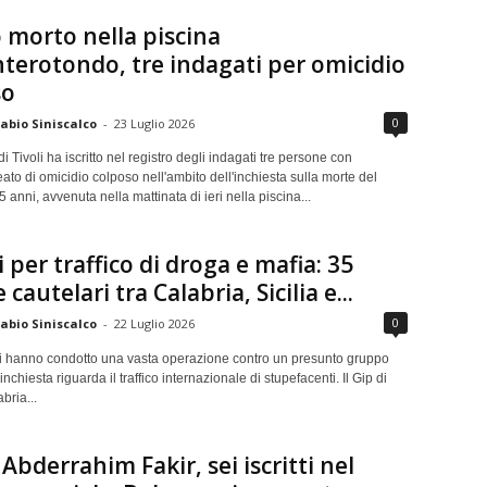
morto nella piscina
terotondo, tre indagati per omicidio
so
0
abio Siniscalco
-
23 Luglio 2026
i Tivoli ha iscritto nel registro degli indagati tre persone con
 reato di omicidio colposo nell'ambito dell'inchiesta sulla morte del
 anni, avvenuta nella mattinata di ieri nella piscina...
i per traffico di droga e mafia: 35
cautelari tra Calabria, Sicilia e...
0
abio Siniscalco
-
22 Luglio 2026
ri hanno condotto una vasta operazione contro un presunto gruppo
inchiesta riguarda il traffico internazionale di stupefacenti. Il Gip di
bria...
Abderrahim Fakir, sei iscritti nel