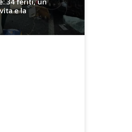
: 34 feriti, un
vita e la