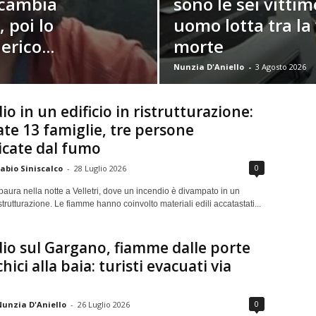
scambia
sono le sei vittime
 poi lo
uomo lotta tra la 
erico...
morte
Nunzia D'Aniello
-
3 Agosto 2026
io in un edificio in ristrutturazione:
te 13 famiglie, tre persone
icate dal fumo
0
abio Siniscalco
-
28 Luglio 2026
aura nella notte a Velletri, dove un incendio è divampato in un
ristrutturazione. Le fiamme hanno coinvolto materiali edili accatastati...
io sul Gargano, fiamme dalle porte
hici alla baia: turisti evacuati via
0
unzia D'Aniello
-
26 Luglio 2026