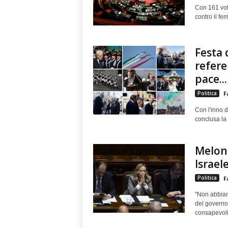
Con 161 voti
contro il fe
Festa 
refere
pace...
Politica
F
Con l'inno d
conclusa la 
Meloni
Israel
Politica
F
"Non abbiam
del governo 
consapevoli.