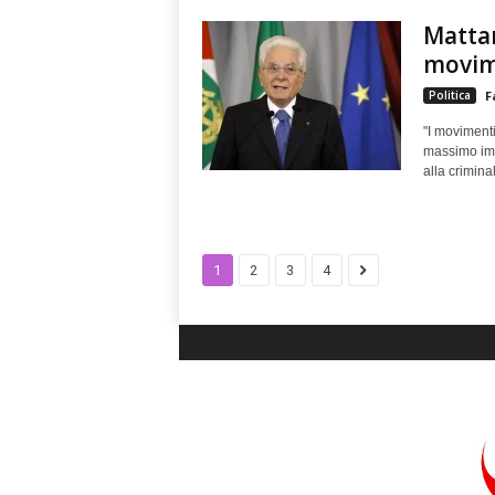
Mattar
movim
Politica
F
"I moviment
massimo impe
alla criminali
1
2
3
4