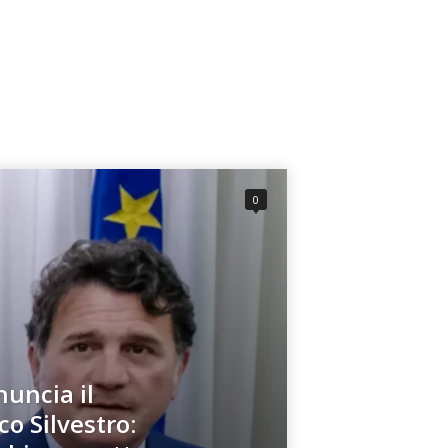
0
uncia il
o Silvestro: