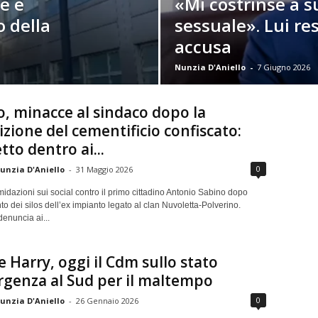
se e
«Mi costrinse a s
o della
sessuale». Lui re
accusa
Nunzia D'Aniello
-
7 Giugno 2026
, minacce al sindaco dopo la
zione del cementificio confiscato:
tto dentro ai...
0
unzia D'Aniello
-
31 Maggio 2026
timidazioni sui social contro il primo cittadino Antonio Sabino dopo
to dei silos dell’ex impianto legato al clan Nuvoletta-Polverino.
enuncia ai...
e Harry, oggi il Cdm sullo stato
genza al Sud per il maltempo
0
unzia D'Aniello
-
26 Gennaio 2026