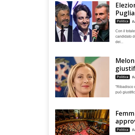
Elezio
Pugli
Politica
F
Con il total
candidato d
dei...
Meloni
giustif
Politica
F
"Ribadisco 
può giustific
Femmin
appro
Politica
F