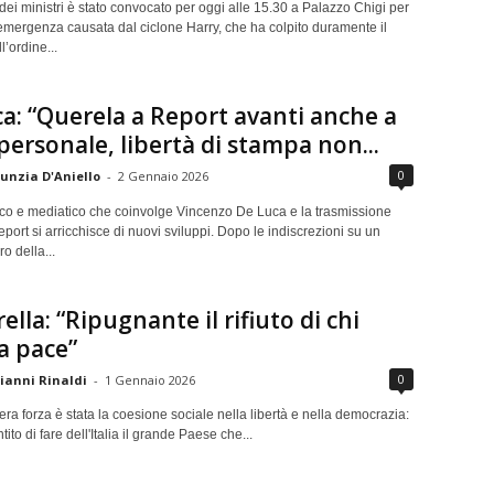
 dei ministri è stato convocato per oggi alle 15.30 a Palazzo Chigi per
’emergenza causata dal ciclone Harry, che ha colpito duramente il
ll’ordine...
a: “Querela a Report avanti anche a
 personale, libertà di stampa non...
0
unzia D'Aniello
-
2 Gennaio 2026
tico e mediatico che coinvolge Vincenzo De Luca e la trasmissione
eport si arricchisce di nuovi sviluppi. Dopo le indiscrezioni su un
ro della...
ella: “Ripugnante il rifiuto di chi
a pace”
0
ianni Rinaldi
-
1 Gennaio 2026
era forza è stata la coesione sociale nella libertà e nella democrazia:
ito di fare dell'Italia il grande Paese che...