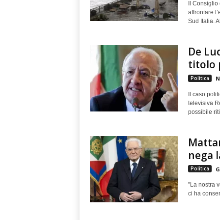
Il Consiglio
affrontare l
Sud Italia. A
De Luc
titolo
Politica
N
Il caso poli
televisiva R
possibile riti
Mattar
nega l
Politica
G
"La nostra v
ci ha consent