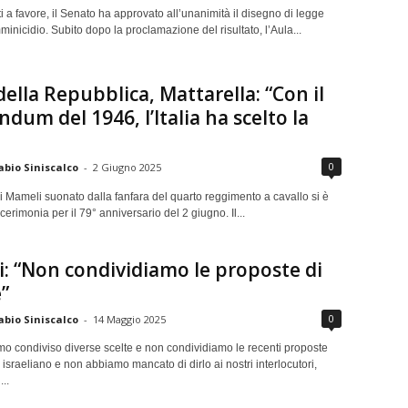
 a favore, il Senato ha approvato all’unanimità il disegno di legge
mminicidio. Subito dopo la proclamazione del risultato, l’Aula...
della Repubblica, Mattarella: “Con il
ndum del 1946, l’Italia ha scelto la
0
abio Siniscalco
-
2 Giugno 2025
i Mameli suonato dalla fanfara del quarto reggimento a cavallo si è
cerimonia per il 79° anniversario del 2 giugno. Il...
: “Non condividiamo le proposte di
e”
0
abio Siniscalco
-
14 Maggio 2025
o condiviso diverse scelte e non condividiamo le recenti proposte
israeliano e non abbiamo mancato di dirlo ai nostri interlocutori,
..