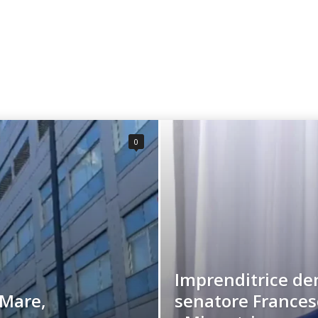
0
Imprenditrice den
 Mare,
senatore Francesc