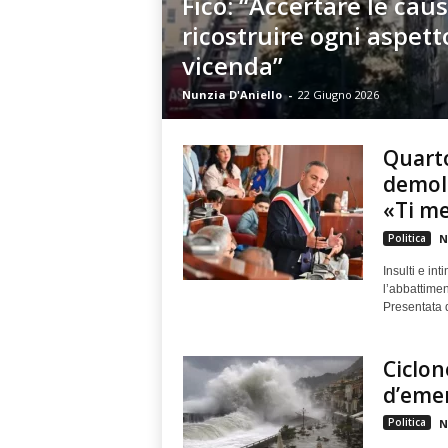
Fico: “Accertare le cau
ricostruire ogni aspett
vicenda”
Nunzia D'Aniello
-
22 Giugno 2026
Quarto
demoli
«Ti me
Politica
N
Insulti e in
l’abbattimen
Presentata d
Ciclon
d’emer
Politica
N