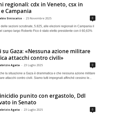
ni regionali: cdx in Veneto, csx in
a e Campania
0
abio Siniscalco
-
25 Novembre 2025
e delle sezioni scrutinate, 5.825, alle elezioni regionali in Campania il
el campo largo Roberto Fico è stato eletto presidente con il 60,63%
 su Gaza: «Nessuna azione militare
ica attacchi contro civili»
0
abrizio Agata
-
23 Luglio 2025
che la situazione a Gaza è drammatica e che nessuna azione militare
are attacchi contro civili. Siamo tutti impegnati affinché cessino le...
icidio punito con ergastolo, Ddl
vato in Senato
0
abrizio Agata
-
23 Luglio 2025