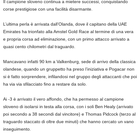
Il campione sloveno continua a mietere successi, conquistando
corse prestigiose con una facilità disarmante.
L’ultima perla è arrivata dall’Olanda, dove il capitano della UAE
Emirates ha trionfato alla Amstel Gold Race al termine di una vera
e propria corsa ad eliminazione, con un primo attacco arrivato a
quasi cento chilometri dal traguardo.
Mancavano infatti 90 km a Valkenburg, sede di arrivo della classica
olandese, quando un gruppetto ha preso l’iniziativa e Pogacar non
si è fatto sorprendere, infilandosi nel gruppo degli attaccanti che poi
ha via via sfilacciato fino a restare da solo.
Ai -3 è arrivato il vero affondo, che ha permesso al campione
sloveno di isolarsi in testa alla corsa, con i soli Ben Healy (arrivato
poi secondo a 38 secondi dal vincitore) e Thomas Pidcock (terzo al
traguardo staccato di oltre due minuti) che hanno cercato un vano
inseguimento.