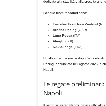
dedicata alla stabilità e alla crescita a lu
I cinque team fondatori sono:
Emirates Team New Zealand
(NZL
Athena Racing
(GBR)
Luna Rossa
(ITA)
Alinghi
(SUI)
K-Challenge
(FRA)
Un’alleanza che nasce dopo l’accordo di 
Racing, annunciato nell’agosto 2025, e ch
Napoli.
Le regate preliminari:
Napoli
Il percorso verso Napoli inizierà ufficialm