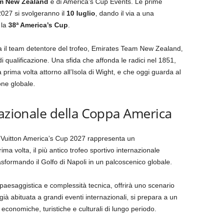
m New Zealand
e di America’s Cup Events. Le prime
2027 si svolgeranno il
10 luglio
, dando il via a una
 la
38ª America’s Cup
.
tra il team detentore del trofeo, Emirates Team New Zealand,
i qualificazione. Una sfida che affonda le radici nel 1851,
prima volta attorno all’Isola di Wight, e che oggi guarda al
one globale.
nazionale della Coppa America
s Vuitton America’s Cup 2027 rappresenta un
ima volta, il più antico trofeo sportivo internazionale
sformando il Golfo di Napoli in un palcoscenico globale.
 paesaggistica e complessità tecnica, offrirà uno scenario
 già abituata a grandi eventi internazionali, si prepara a un
conomiche, turistiche e culturali di lungo periodo.