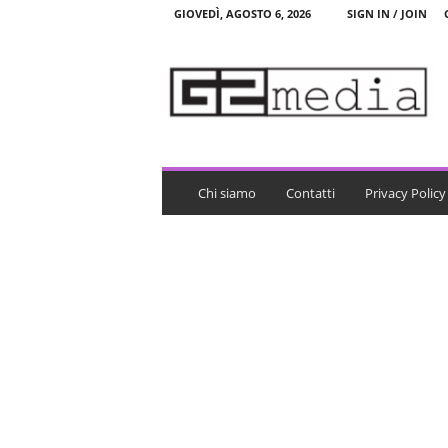
GIOVEDÌ, AGOSTO 6, 2026
SIGN IN / JOIN
G
2
m
e
d
i
a
Chi siamo
Contatti
Privacy Policy