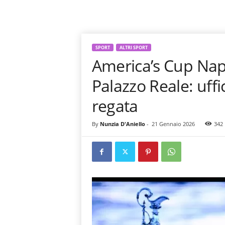
SPORT
ALTRI SPORT
America’s Cup Napo
Palazzo Reale: uffi
regata
By
Nunzia D'Aniello
-
21 Gennaio 2026
342