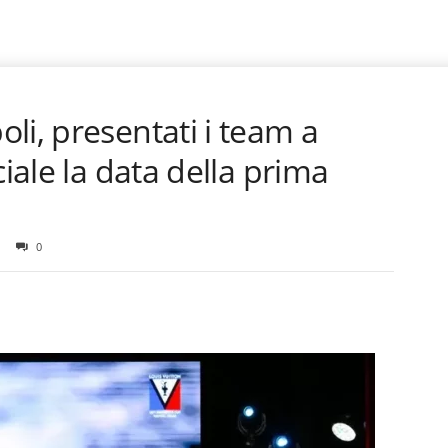
li, presentati i team a
ciale la data della prima
0