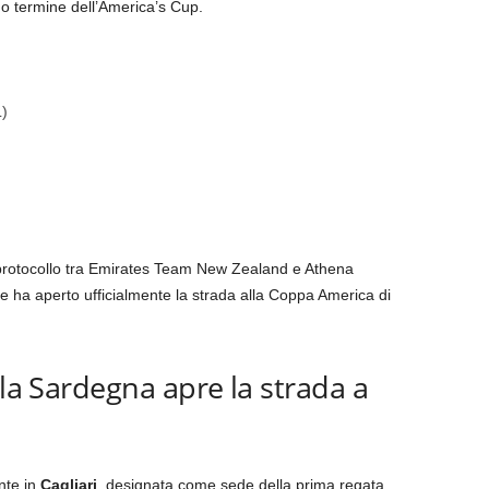
ngo termine dell’America’s Cup.
)
protocollo tra Emirates Team New Zealand e Athena
e ha aperto ufficialmente la strada alla Coppa America di
 la Sardegna apre la strada a
ente in
Cagliari
, designata come sede della prima regata