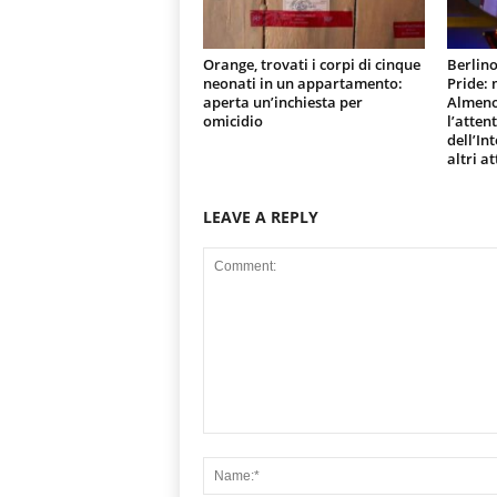
Orange, trovati i corpi di cinque
Berlino
neonati in un appartamento:
Pride:
aperta un’inchiesta per
Almeno 
omicidio
l’atten
dell’In
altri at
LEAVE A REPLY