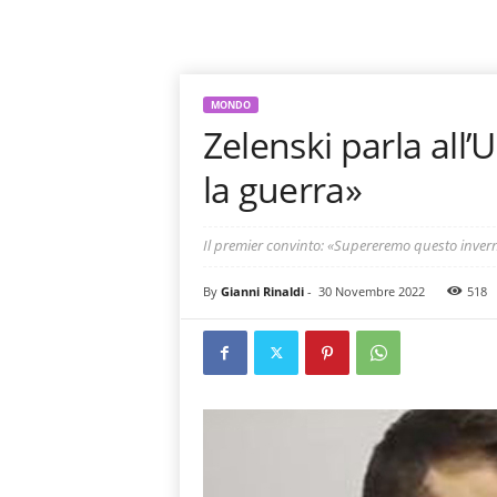
MONDO
Zelenski parla all
la guerra»
Il premier convinto: «Supereremo questo inver
By
Gianni Rinaldi
-
30 Novembre 2022
518