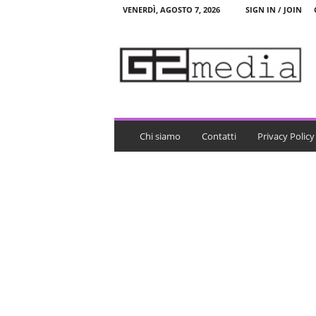
VENERDÌ, AGOSTO 7, 2026
SIGN IN / JOIN
G
2
m
e
d
i
a
Chi siamo
Contatti
Privacy Policy