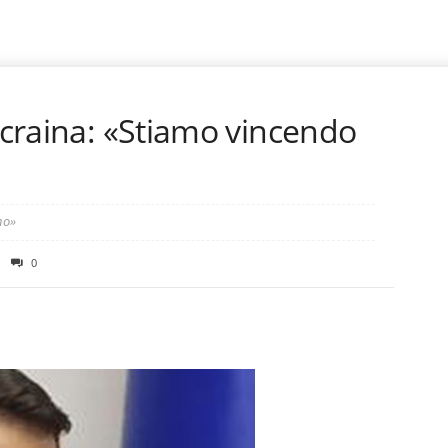
’Ucraina: «Stiamo vincendo
no»
0