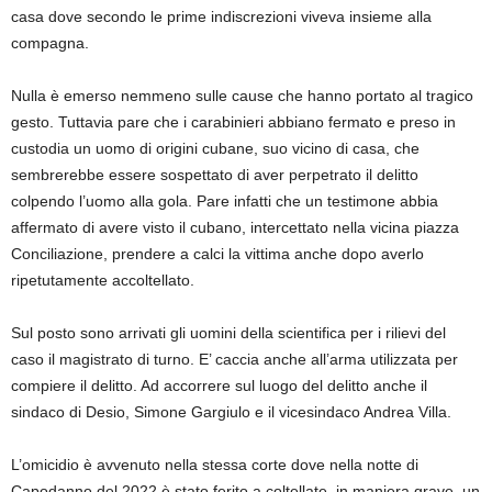
casa dove secondo le prime indiscrezioni viveva insieme alla
compagna.
Nulla è emerso nemmeno sulle cause che hanno portato al tragico
gesto. Tuttavia pare che i carabinieri abbiano fermato e preso in
custodia un uomo di origini cubane, suo vicino di casa, che
sembrerebbe essere sospettato di aver perpetrato il delitto
colpendo l’uomo alla gola. Pare infatti che un testimone abbia
affermato di avere visto il cubano, intercettato nella vicina piazza
Conciliazione, prendere a calci la vittima anche dopo averlo
ripetutamente accoltellato.
Sul posto sono arrivati gli uomini della scientifica per i rilievi del
caso il magistrato di turno. E’ caccia anche all’arma utilizzata per
compiere il delitto. Ad accorrere sul luogo del delitto anche il
sindaco di Desio, Simone Gargiulo e il vicesindaco Andrea Villa.
L’omicidio è avvenuto nella stessa corte dove nella notte di
Capodanno del 2022 è stato ferito a coltellate, in maniera grave, un