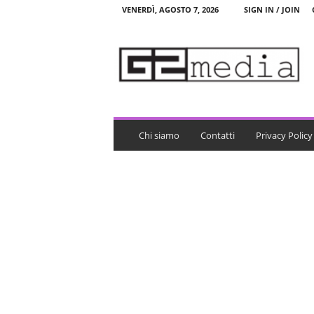
VENERDÌ, AGOSTO 7, 2026
SIGN IN / JOIN
G
2
m
e
d
i
a
Chi siamo
Contatti
Privacy Policy