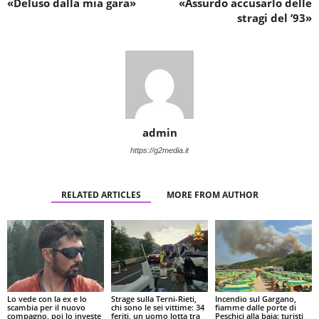
«Deluso dalla mia gara»
«Assurdo accusarlo delle
stragi del ’93»
admin
https://g2media.it
RELATED ARTICLES
MORE FROM AUTHOR
Lo vede con la ex e lo
Strage sulla Terni-Rieti,
Incendio sul Gargano,
scambia per il nuovo
chi sono le sei vittime: 34
fiamme dalle porte di
compagno, poi lo investe
feriti, un uomo lotta tra
Peschici alla baia: turisti