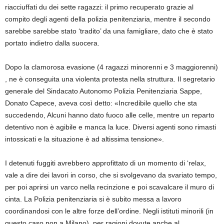
riacciuffati du dei sette ragazzi: il primo recuperato grazie al
compito degli agenti della polizia penitenziaria, mentre il secondo
sarebbe sarebbe stato ‘tradito’ da una famigliare, dato che è stato
portato indietro dalla suocera.
Dopo la clamorosa evasione (4 ragazzi minorenni e 3 maggiorenni)
, ne è conseguita una violenta protesta nella struttura. Il segretario
generale del Sindacato Autonomo Polizia Penitenziaria Sappe,
Donato Capece, aveva così detto: «Incredibile quello che sta
succedendo, Alcuni hanno dato fuoco alle celle, mentre un reparto
detentivo non è agibile e manca la luce. Diversi agenti sono rimasti
intossicati e la situazione è ad altissima tensione».
I detenuti fuggiti avrebbero approfittato di un momento di ‘relax,
vale a dire dei lavori in corso, che si svolgevano da svariato tempo,
per poi aprirsi un varco nella recinzione e poi scavalcare il muro di
cinta. La Polizia penitenziaria si è subito messa a lavoro
coordinandosi con le altre forze dell’ordine. Negli istituti minorili (in
questo caso non a Milano), per ragioni dovute anche al