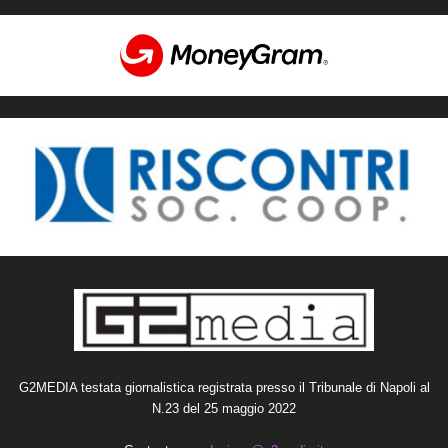
G2MEDIA testata giornalistica registrata presso il Tribunale di Napoli al
N.23 del 25 maggio 2022