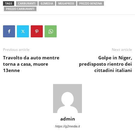
TAGS
CARBURANTI
G2MEDIA
MEGAPRESS
PREZZO BENZINA
PREZZO CARBURANTI
Previous article
Next article
Travolto da auto mentre
Golpe in Niger,
torna a casa, muore
predisposto rientro dei
13enne
cittadini italiani
admin
https://g2media.it