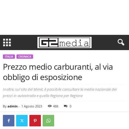
ITALIA
CRONACA
Prezzo medio carburanti, al via
obbligo di esposizione
Inoltre, sul sito del Mimit, è possibile consultare la media nazionale dei
prezzi in autostrada e quella Regione per Regione
By
admin
-
1 Agosto 2023
488
0