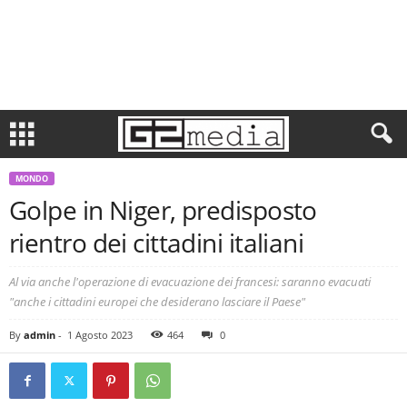
MONDO
Golpe in Niger, predisposto
rientro dei cittadini italiani
Al via anche l'operazione di evacuazione dei francesi: saranno evacuati
"anche i cittadini europei che desiderano lasciare il Paese"
By
admin
-
1 Agosto 2023
464
0