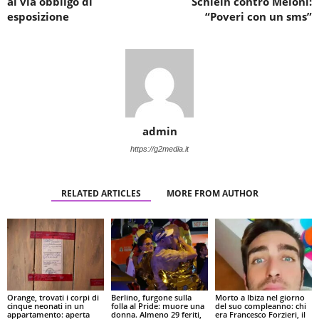
al via obbligo di
Schlein contro Meloni:
esposizione
“Poveri con un sms”
admin
https://g2media.it
RELATED ARTICLES
MORE FROM AUTHOR
Orange, trovati i corpi di
Berlino, furgone sulla
Morto a Ibiza nel giorno
cinque neonati in un
folla al Pride: muore una
del suo compleanno: chi
appartamento: aperta
donna. Almeno 29 feriti,
era Francesco Forzieri, il