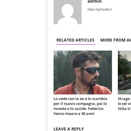
admin
https://g2media.it
RELATED ARTICLES
MORE FROM A
Lo vede con la ex e lo scambia
Strage 
per il nuovo compagno, poi lo
le sei 
investe e lo uccide: Federico
lotta t
Venco muore a 36 anni
LEAVE A REPLY