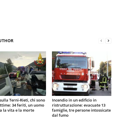
UTHOR
sulla Terni-Rieti, chi sono
Incendio in un edificio in
vittime: 34 feriti, un uomo
ristrutturazione: evacuate 13
ra la vita e la morte
famiglie, tre persone intossicate
dal fumo