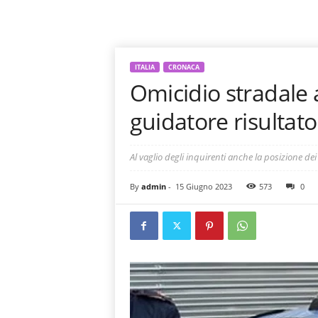
ITALIA
CRONACA
Omicidio stradale
guidatore risultato
Al vaglio degli inquirenti anche la posizione dei
By
admin
-
15 Giugno 2023
573
0