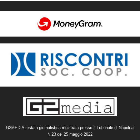
G2MEDIA testata giornalistica registrata presso il Tribunale di Napoli al
N.23 del 25 maggio 2022