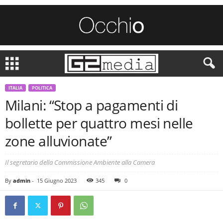
ITALIA
POLITICA
Milani: “Stop a pagamenti di
bollette per quattro mesi nelle
zone alluvionate”
Il segretario della Commissione Ambiente alla Camera
By
admin
-
15 Giugno 2023
345
0