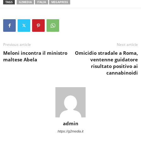
TAGS
G2MEDIA
ITALIA
MEGAPRESS
Previous article
Next article
Meloni incontra il ministro
Omicidio stradale a Roma,
maltese Abela
ventenne guidatore
risultato positivo ai
cannabinoidi
admin
https://g2media.it