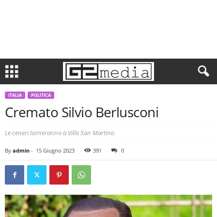
ITALIA
POLITICA
Cremato Silvio Berlusconi
Le ceneri torneranno a Villa San Martino
By
admin
-
15 Giugno 2023
391
0