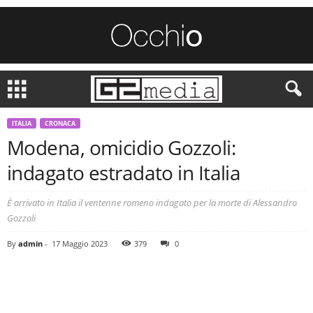
ITALIA
CRONACA
Modena, omicidio Gozzoli:
indagato estradato in Italia
È arrivato in Italia il ventenne romeno indagato per la morte di Alessandro
Gozzoli
By
admin
-
17 Maggio 2023
379
0