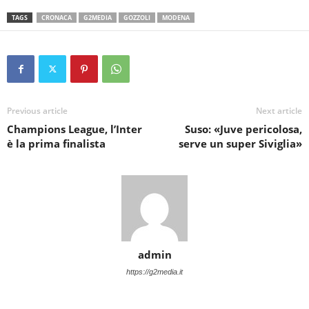
TAGS
CRONACA
G2MEDIA
GOZZOLI
MODENA
Previous article
Next article
Champions League, l’Inter
Suso: «Juve pericolosa,
è la prima finalista
serve un super Siviglia»
admin
https://g2media.it