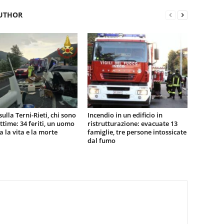
UTHOR
sulla Terni-Rieti, chi sono
Incendio in un edificio in
vittime: 34 feriti, un uomo
ristrutturazione: evacuate 13
ra la vita e la morte
famiglie, tre persone intossicate
dal fumo