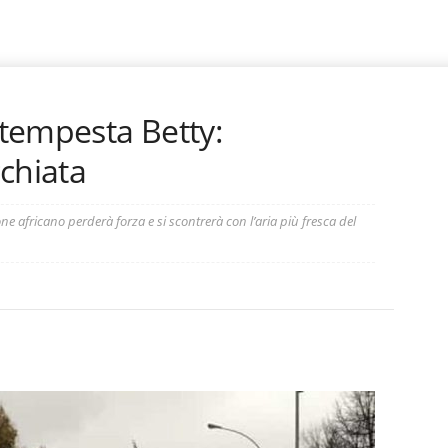
 tempesta Betty:
chiata
e africano perderà forza e si scontrerà con l’aria più fresca del