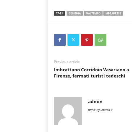
TAGS
G2MEDIA
MALTEMPO
MEGAPRESS
Previous article
Imbrattano Corridoio Vasariano a
Firenze, fermati turisti tedeschi
admin
https://g2media.it