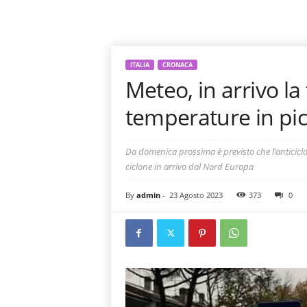
ITALIA
CRONACA
Meteo, in arrivo la
temperature in pic
Da domenica prossima è previsto che l’anticiclon
ciclone in arrivo dal Nord Europa
By
admin
-
23 Agosto 2023
373
0