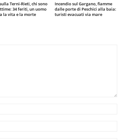
sulla Terni-Rieti, chi sono
Incendio sul Gargano, fiamme
vittime: 34 feriti, un uomo
dalle porte di Peschici alla baia:
ra la vita e la morte
turisti evacuati via mare