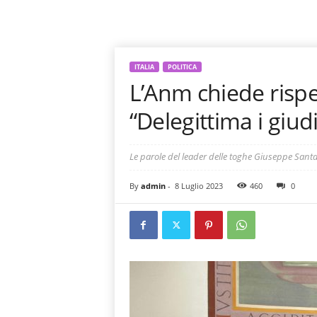
ITALIA
POLITICA
L’Anm chiede rispe
“Delegittima i giudi
Le parole del leader delle toghe Giuseppe Santa
By
admin
-
8 Luglio 2023
460
0