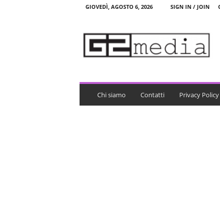
GIOVEDÌ, AGOSTO 6, 2026
SIGN IN / JOIN
G
2
m
e
d
i
a
Chi siamo
Contatti
Privacy Policy