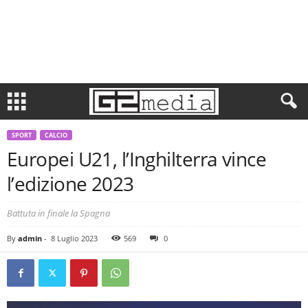
SPORT
CALCIO
Europei U21, l’Inghilterra vince
l’edizione 2023
Battuta in finale la Spagna
By
admin
-
8 Luglio 2023
569
0