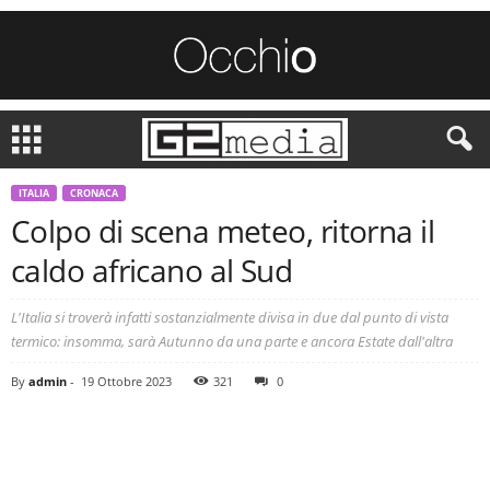
ITALIA
CRONACA
Colpo di scena meteo, ritorna il
caldo africano al Sud
L'Italia si troverà infatti sostanzialmente divisa in due dal punto di vista
termico: insomma, sarà Autunno da una parte e ancora Estate dall'altra
By
admin
-
19 Ottobre 2023
321
0