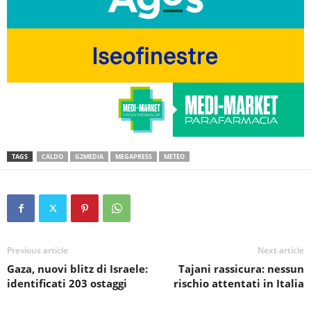
TAGS
CALDO
G2MEDIA
MEGAPRESS
METEO
Previous article
Next article
Gaza, nuovi blitz di Israele:
Tajani rassicura: nessun
identificati 203 ostaggi
rischio attentati in Italia