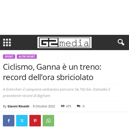
SPORT
ALTRI SPORT
Ciclismo, Ganna è un treno:
record dell’ora sbriciolato
A Grenchen il campione verbanese percorre 56,792 km. Demolito il
precedente record di Bigham
By
Gianni Rinaldi
-
8 Ottobre 2022
475
0