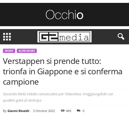
SPORT
ALTRI SPORT
Verstappen si prende tutto:
trionfa in Giappone e si conferma
campione
Secondo titolo iridato consecutivo per l’olandese, irraggiungibile con
quattro gare di anticipo
By
Gianni Rinaldi
-
3 Ottobre 2022
469
0