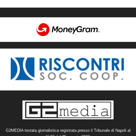
G2MEDIA testata giornalistica registrata presso il Tribunale di Napoli al