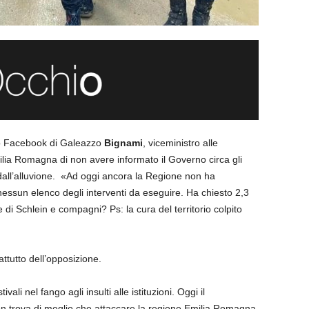
lo Facebook di Galeazzo
Bignami
, viceministro alle
ilia Romagna di non avere informato il Governo circa gli
 dall’alluvione. «Ad oggi ancora la Regione non ha
essun elenco degli interventi da eseguire. Ha chiesto 2,3
ste di Schlein e compagni? Ps: la cura del territorio colpito
attutto dell’opposizione.
ali nel fango agli insulti alle istituzioni. Oggi il
n trova di meglio che attaccare la regione Emilia Romagna.