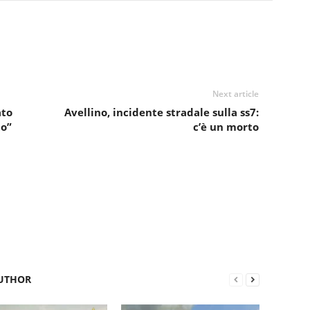
Next article
ato
Avellino, incidente stradale sulla ss7:
to”
c’è un morto
UTHOR