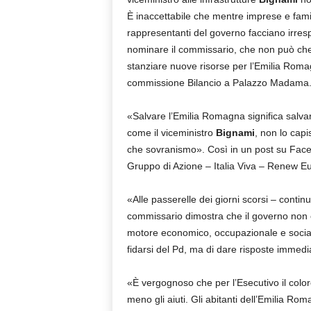
È inaccettabile che mentre imprese e famigl
rappresentanti del governo facciano irrespo
nominare il commissario, che non può che 
stanziare nuove risorse per l’Emilia Rom
commissione Bilancio a Palazzo Madama
«Salvare l’Emilia Romagna significa salv
come il viceministro
Bignami
, non lo capi
che sovranismo». Così in un post su Faceb
Gruppo di Azione – Italia Viva – Renew E
«Alle passerelle dei giorni scorsi – conti
commissario dimostra che il governo non c
motore economico, occupazionale e socia
fidarsi del Pd, ma di dare risposte immedia
«È vergognoso che per l’Esecutivo il colore
meno gli aiuti. Gli abitanti dell’Emilia R