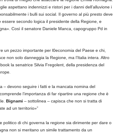
ie aspettano indennizzi e ristori per i danni dell’alluvione i
nsabilmente i bulli sui social. Il governo al più presto deve
essere secondo logica il presidente della Regione, e
agna». Così il senatore Daniele Manca, capogruppo Pd in
.
are un pezzo importante per l0economia del Paese e chi,
sce non solo danneggia la Regione, ma l’Italia intera. Altro
ook la senatrice Silvia Fregolent, della presidenza del
urope.
nua – devono seguire i fatti e la mancata nomina del
omprende l’importanza di far ripartire una regione che è
le.
Bignami
– sottolinea – capisca che non si tratta di
te ad un territorio»”
 politico di chi governa la regione sia dirimente per dare o
omagna non si meritano un simile trattamento da un