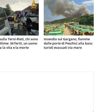
sulla Terni-Rieti, chi sono
Incendio sul Gargano, fiamme
vittime: 34 feriti, un uomo
dalle porte di Peschici alla baia:
ra la vita e la morte
turisti evacuati via mare