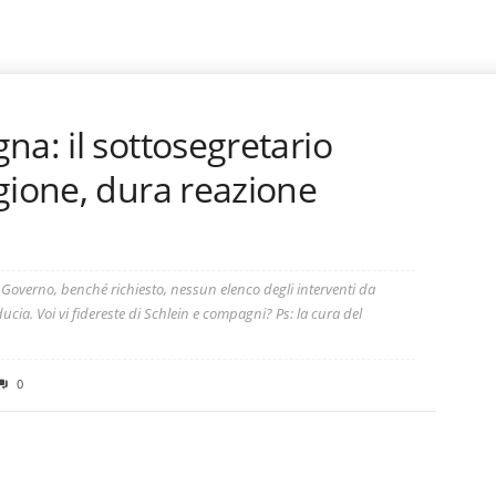
na: il sottosegretario
gione, dura reazione
Governo, benché richiesto, nessun elenco degli interventi da
ducia. Voi vi fidereste di Schlein e compagni? Ps: la cura del
0