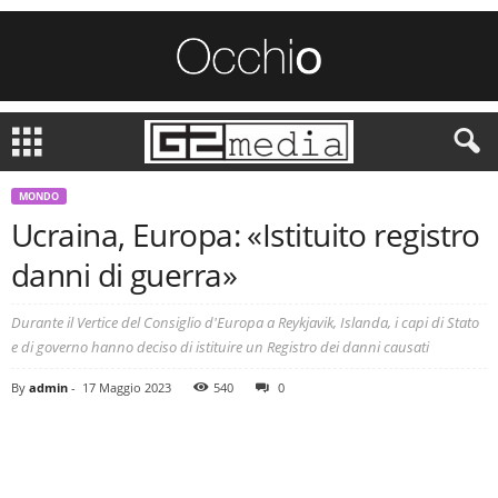
MONDO
Ucraina, Europa: «Istituito registro
danni di guerra»
Durante il Vertice del Consiglio d'Europa a Reykjavik, Islanda, i capi di Stato
e di governo hanno deciso di istituire un Registro dei danni causati
By
admin
-
17 Maggio 2023
540
0