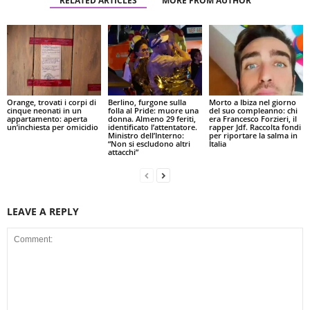
RELATED ARTICLES
MORE FROM AUTHOR
Orange, trovati i corpi di
Berlino, furgone sulla
Morto a Ibiza nel giorno
cinque neonati in un
folla al Pride: muore una
del suo compleanno: chi
appartamento: aperta
donna. Almeno 29 feriti,
era Francesco Forzieri, il
un’inchiesta per omicidio
identificato l’attentatore.
rapper Jdf. Raccolta fondi
Ministro dell’Interno:
per riportare la salma in
“Non si escludono altri
Italia
attacchi”
LEAVE A REPLY