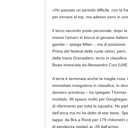
«Ho passato un periodo difficile, con la f
per tornare al top, ma adesso sono in uno 
Il terzo secondo posto personale, dopo la v
invece l’amaro in bocca al giovane italian
gambe – spiega Milan -, ma di posizione. S
Prima del festival delle ruote veloci, però, e
della Ineos Grenadiers, terzo in classifica
Boasi innescata da Alessandro Covi (UAE
A terra è terminata anche la maglia rosa, 
immediato inseguitore in classifica, lo s
davvero scivolosa – ha spiegato Thomas – 
morbido. Mi spiace molto per Geoghegan Ha
di riferimento per tutta la squadra. Ho parl
dell’anca ma mi ha detto di star bene. Sp
tappa: da Bra a Rivoli per 179 chilometri c
di pendenza media) ai -28 dall’arrivo.