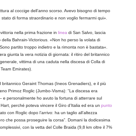
rattura al coccige dell’anno scorso. Avevo bisogno di tempo
stato di forma straordinario e non voglio fermarmi qui».
ittoria nella prima frazione in
linea
di San Salvo, lascia
o della Bahrain-Victorious. «Non ho perso la volata di
ono partito troppo indietro e la rimonta non è bastata«.
ra giunta la vera notizia di giornata: il ritiro del britannico
 generale, vittima di una caduta nella discesa di Colla di
 Team Emirates).
il britannico Geraint Thomas (Ineos Grenadiers), e il più
loveno Primoz Roglic (Jumbo-Visma): “La discesa era
e personalmente ho avuto la fortuna di atterrare sul
rt, perché poteva vincere il Giro d’Italia ed era un
punto
ato con Roglic dopo l’arrivo: ha un taglio all’altezza
ero che possa proseguire la corsa”. Domani la dodicesima
omplessivi, con la vetta del Colle Braida (9,8 km oltre il 7%