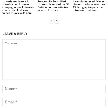
Lo vede con la ex e lo
Strage sulla Terni-Rieti,
Incendio in un edificio in
scambia per il nuovo
chi sono le sei vittime: 34
ristrutturazione: evacuate
compagno, poi lo investe
feriti, un uomo lotta tra
13 famiglie, tre persone
e lo uccide: Federico
la vita e la morte
intossicate dal fumo
Venco muore a 36 anni
LEAVE A REPLY