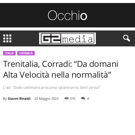
ITALIA
CRONACA
Trenitalia, Corradi: “Da domani
Alta Velocità nella normalità”
L'ad: "Dalla settimana prossima ripartiranno tanti servizi"
By
Gianni Rinaldi
-
20 Maggio 2023
376
0