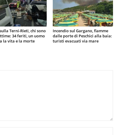
sulla Terni-Rieti, chi sono
Incendio sul Gargano, fiamme
vittime: 34 feriti, un uomo
dalle porte di Peschici alla baia:
ra la vita e la morte
turisti evacuati via mare