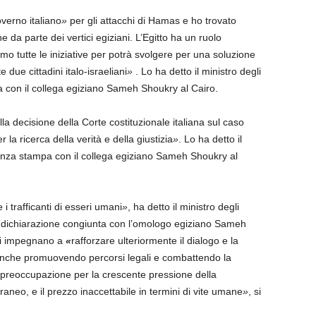
verno italiano
»
per gli attacchi di Hamas e ho trovato
e da parte dei vertici egiziani. L’Egitto ha un ruolo
mo tutte le iniziative per potrà svolgere per una soluzione
 due cittadini italo-israeliani
»
. Lo ha detto il ministro degli
a con il collega egiziano Sameh Shoukry al Cairo.
lla decisione della Corte costituzionale italiana sul caso
la ricerca della verità e della giustizia
»
. Lo ha detto il
renza stampa con il collega egiziano Sameh Shoukry al
 trafficanti di esseri umani
»
, ha detto il ministro degli
na dichiarazione congiunta con l’omologo egiziano Sameh
 si impegnano a
«
rafforzare ulteriormente il dialogo e la
 anche promuovendo percorsi legali e combattendo la
 preoccupazione per la crescente pressione della
raneo, e il prezzo inaccettabile in termini di vite umane
»
, si