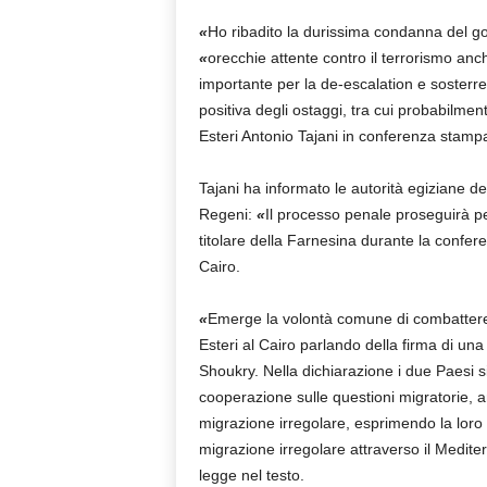
«
Ho ribadito la durissima condanna del go
«
orecchie attente contro il terrorismo anch
importante per la de-escalation e sosterre
positiva degli ostaggi, tra cui probabilmente
Esteri Antonio Tajani in conferenza stamp
Tajani ha informato le autorità egiziane de
Regeni:
«
Il processo penale proseguirà per 
titolare della Farnesina durante la confe
Cairo.
«
Emerge la volontà comune di combattere i
Esteri al Cairo parlando della firma di u
Shoukry. Nella dichiarazione i due Paesi
cooperazione sulle questioni migratorie,
migrazione irregolare, esprimendo la loro
migrazione irregolare attraverso il Mediter
legge nel testo.