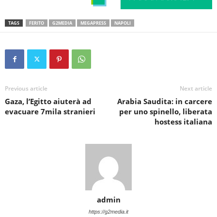
TAGS
FERITO
G2MEDIA
MEGAPRESS
NAPOLI
Previous article
Next article
Gaza, l’Egitto aiuterà ad
Arabia Saudita: in carcere
evacuare 7mila stranieri
per uno spinello, liberata
hostess italiana
admin
https://g2media.it