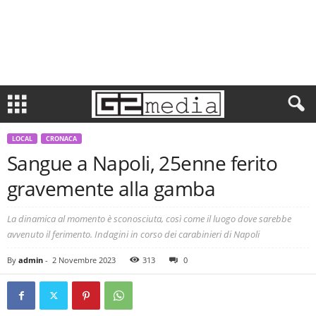
LOCAL
CRONACA
Sangue a Napoli, 25enne ferito
gravemente alla gamba
La dinamica al momento è sconosciuta, così come il luogo dove sarebbe
avvenuto il ferimento. Indagini in corso dei carabinieri di Napoli
By
admin
-
2 Novembre 2023
313
0