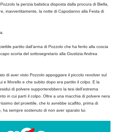
zzolo la perizia balistica disposta dalla procura di Biella,
re, inavvertitamente, la notte di Capodanno alla Festa di
a.
roiettile partito dall’arma di Pozzolo che ha ferito alla coscia
apo scorta del sottosegretario alla Giustizia Andrea
o di aver visto Pozzolo appoggiare il piccolo revolver sul
i e Morello e che subito dopo era partito il colpo. E la
esidui di polvere supporterebbero la tesi dell’estrema
to in cui partì il colpo. Oltre a una macchia di polvere nera
ssimo del proiettile, che lo avrebbe scalfito, prima di
, ha sempre sostenuto di non aver sparato lui.