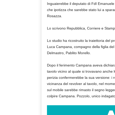
Inguaierebbe il deputato di FdI Emanuele Po
che ipotizza che sarebbe stato lui a spara
Rosazza.
Lo scrivono Repubblica, Corriere e Stamp
Lo studio ha ricostruito la traiettoria del p
Luca Campana, compagno della figlia del c
Delmastro, Pablito Morello.
Dopo il ferimento Campana aveva dichiarat
tavolo vicino al quale si trovavano anche lu
perizia confermerebbe la sua versione: i r
vicinanza del revolver al tavolo, nel momen
sul mobile sarebbe rimasto il segno leggeri
colpire Campana. Pozzolo, unico indagato