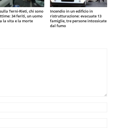
sulla Terni-Rieti, chi sono
Incendio in un edificio in
vittime: 34 feriti, un uomo
ristrutturazione: evacuate 13
ra la vita e la morte
famiglie, tre persone intossicate
dal fumo