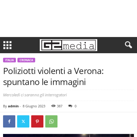
ITALIA
CRONACA
Poliziotti violenti a Verona:
spuntano le immagini
Mercoledì ci saranno gli interrogatori
By
admin
-
8 Giugno 2023
387
0