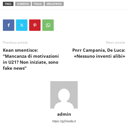
TAGS
G2MEDIA
ITALIA
MEGAPRESS
Previous article
Next article
Kean smentisce:
Pnrr Campania, De Luca:
“Mancanza di motivazioni
«Nessuno inventi alibi»
in U21? Non iniziate, sono
fake news”
admin
https://g2media.it