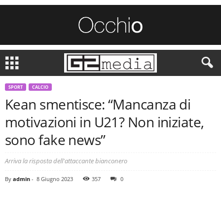
SPORT
CALCIO
Kean smentisce: “Mancanza di
motivazioni in U21? Non iniziate,
sono fake news”
Arriva la risposta dell'attaccante bianconero
By
admin
-
8 Giugno 2023
357
0