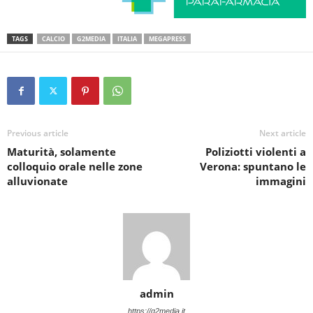
TAGS
CALCIO
G2MEDIA
ITALIA
MEGAPRESS
Previous article
Next article
Maturità, solamente
Poliziotti violenti a
colloquio orale nelle zone
Verona: spuntano le
alluvionate
immagini
admin
https://g2media.it