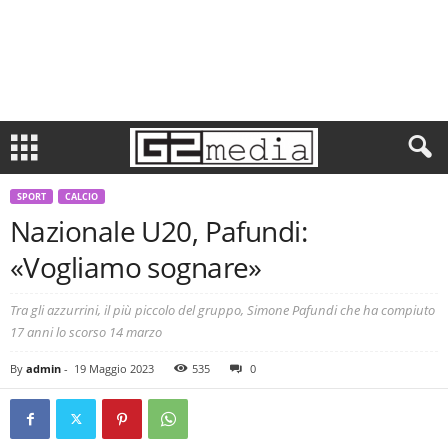
SPORT
CALCIO
Nazionale U20, Pafundi:
«Vogliamo sognare»
Tra gli azzurrini, il più piccolo del gruppo, Simone Pafundi che ha compiuto
17 anni lo scorso 14 marzo
By
admin
-
19 Maggio 2023
535
0