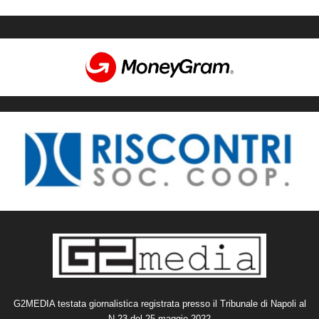
G2MEDIA testata giornalistica registrata presso il Tribunale di Napoli al
N.23 del 25 maggio 2022