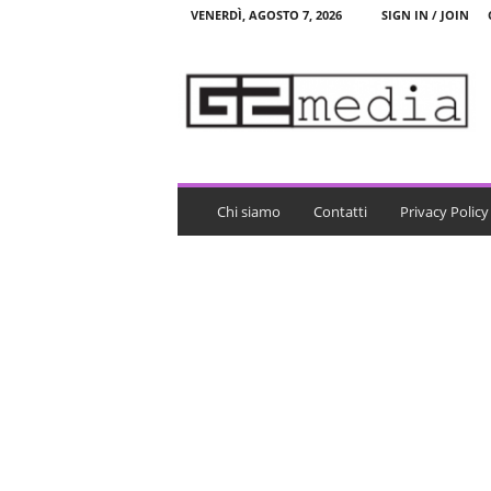
VENERDÌ, AGOSTO 7, 2026
SIGN IN / JOIN
G
2
m
e
d
i
a
Chi siamo
Contatti
Privacy Policy