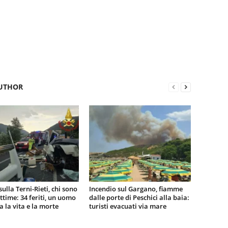
UTHOR
sulla Terni-Rieti, chi sono
Incendio sul Gargano, fiamme
vittime: 34 feriti, un uomo
dalle porte di Peschici alla baia:
ra la vita e la morte
turisti evacuati via mare