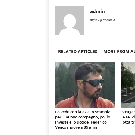
admin
https://g2media.it
RELATED ARTICLES
MORE FROM A
Lo vede con la ex e lo scambia
Strage 
per il nuovo compagno, poi lo
le sei 
investe e lo uccide: Federico
lotta t
Venco muore a 36 anni