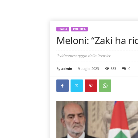
ITALIA
POLITICA
Meloni: “Zaki ha ric
Il videomessaggio della Premier
By
admin
-
19 Luglio 2023
553
0