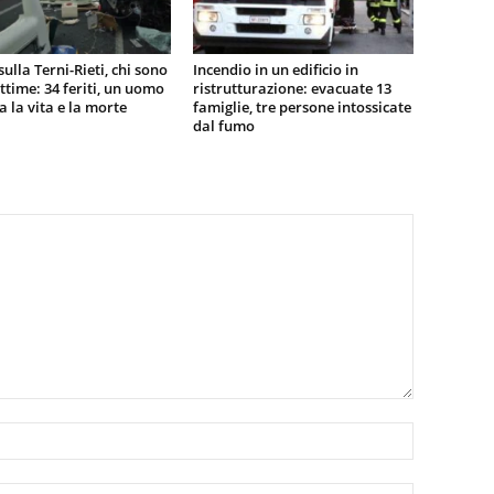
sulla Terni-Rieti, chi sono
Incendio in un edificio in
vittime: 34 feriti, un uomo
ristrutturazione: evacuate 13
ra la vita e la morte
famiglie, tre persone intossicate
dal fumo