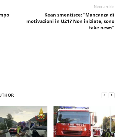
Next article
empo
Kean smentisce: “Mancanza di
motivazioni in U21? Non iniziate, sono
fake news”
UTHOR