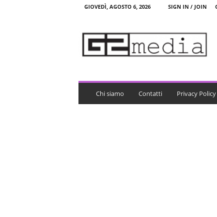
GIOVEDÌ, AGOSTO 6, 2026
SIGN IN / JOIN
G
2
m
e
d
i
a
Chi siamo
Contatti
Privacy Policy