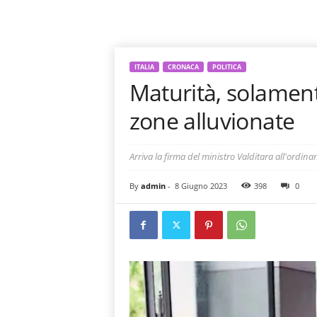
ITALIA
CRONACA
POLITICA
Maturità, solament
zone alluvionate
Arriva la firma del ministro Valditara all'ordina
By
admin
-
8 Giugno 2023
398
0