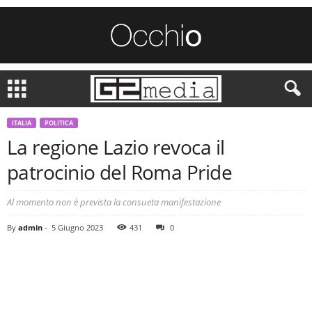
ITALIA
POLITICA
La regione Lazio revoca il
patrocinio del Roma Pride
Al momento non è prevista la consueta manifestazione
By
admin
-
5 Giugno 2023
431
0