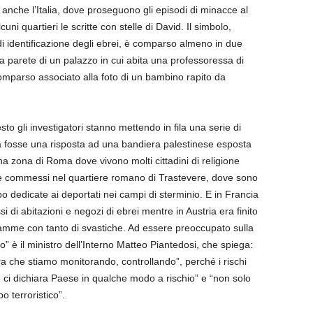
anche l’Italia, dove proseguono gli episodi di minacce al
i quartieri le scritte con stelle di David. Il simbolo,
i identificazione degli ebrei, è comparso almeno in due
la parete di un palazzo in cui abita una professoressa di
comparso associato alla foto di un bambino rapito da
sto gli investigatori stanno mettendo in fila una serie di
lla fosse una risposta ad una bandiera palestinese esposta
a zona di Roma dove vivono molti cittadini di religione
vece commessi nel quartiere romano di Trastevere, dove sono
o dedicate ai deportati nei campi di sterminio. E in Francia
i di abitazioni e negozi di ebrei mentre in Austria era finito
fiamme con tanto di svastiche. Ad essere preoccupato sulla
” è il ministro dell’Interno Matteo Piantedosi, che spiega:
a che stiamo monitorando, controllando”, perché i rischi
ci dichiara Paese in qualche modo a rischio” e “non solo
po terroristico”.