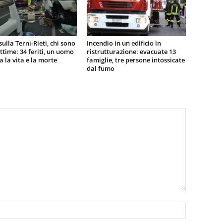
sulla Terni-Rieti, chi sono
Incendio in un edificio in
vittime: 34 feriti, un uomo
ristrutturazione: evacuate 13
ra la vita e la morte
famiglie, tre persone intossicate
dal fumo