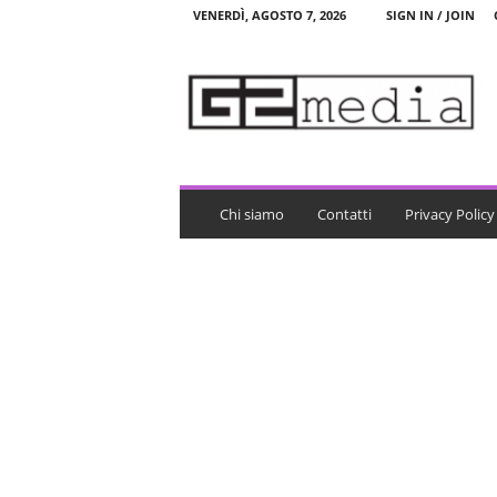
VENERDÌ, AGOSTO 7, 2026
SIGN IN / JOIN
G
2
m
e
d
i
a
Chi siamo
Contatti
Privacy Policy