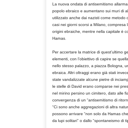
La nuova ondata di antisemitismo allarma 
popolo ebraico e aumentano sui muri di alcun
utilizzato anche dai nazisti come metodo d
casi nei giorni scorsi a Milano, compresa 
origini ebraiche, mentre nella capitale è 
Hamas.
Per accertare la matrice di quest’ultimo ge
elementi, con l’obiettivo di capire se que
nello stesso palazzo, a piazza Bologna, un
ebraica. Altri oltraggi erano già stati in
state vandalizzate alcune pietre di inciamp
le stelle di David erano comparse nei press
nel mirino persino un cimitero, dato alle 
convergenza di un “antisemitismo di ritorno
“Ci sono anche aggregazioni di altra natur
possono arrivare “non solo da Hamas che 
da lupi solitari” o dallo “spontaneismo di ti