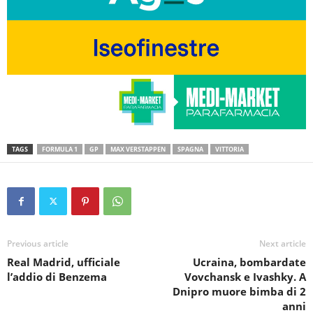
TAGS
FORMULA 1
GP
MAX VERSTAPPEN
SPAGNA
VITTORIA
Previous article
Next article
Real Madrid, ufficiale
Ucraina, bombardate
l’addio di Benzema
Vovchansk e Ivashky. A
Dnipro muore bimba di 2
anni