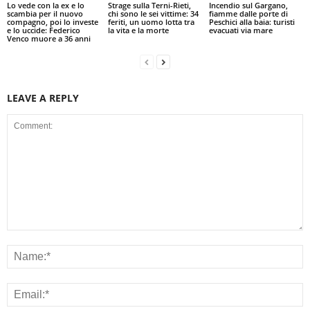
Lo vede con la ex e lo
Strage sulla Terni-Rieti,
Incendio sul Gargano,
scambia per il nuovo
chi sono le sei vittime: 34
fiamme dalle porte di
compagno, poi lo investe
feriti, un uomo lotta tra
Peschici alla baia: turisti
e lo uccide: Federico
la vita e la morte
evacuati via mare
Venco muore a 36 anni
LEAVE A REPLY