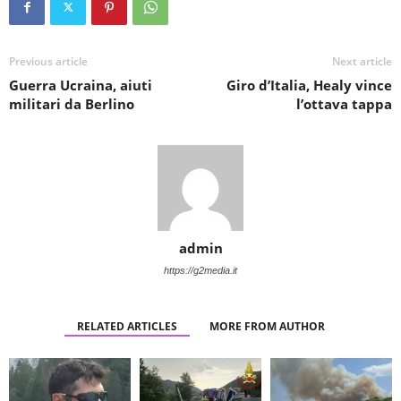
Previous article
Next article
Guerra Ucraina, aiuti
Giro d’Italia, Healy vince
militari da Berlino
l’ottava tappa
admin
https://g2media.it
RELATED ARTICLES
MORE FROM AUTHOR