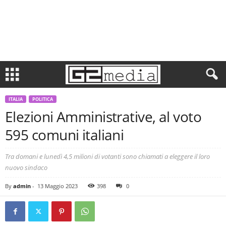
ITALIA
POLITICA
Elezioni Amministrative, al voto
595 comuni italiani
Tra domani e lunedì 4,5 milioni di votanti sono chiamati a eleggere il loro
nuovo sindaco
By
admin
-
13 Maggio 2023
398
0