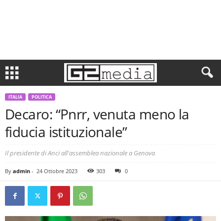
ITALIA
POLITICA
Decaro: “Pnrr, venuta meno la
fiducia istituzionale”
Il presidente di Anci all'assemblea nazionale a Genova
By
admin
-
24 Ottobre 2023
303
0