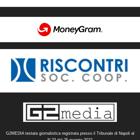
G2MEDIA testata giornalistica registrata presso il Tribunale di Napoli al
N.23 del 25 maggio 2022