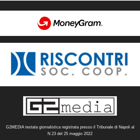
G2MEDIA testata giornalistica registrata presso il Tribunale di Napoli al
N.23 del 25 maggio 2022