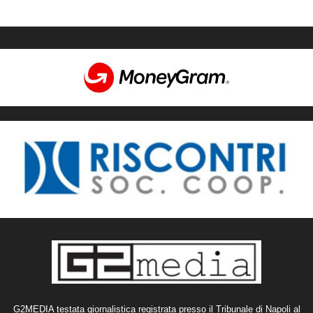
G2MEDIA testata giornalistica registrata presso il Tribunale di Napoli al