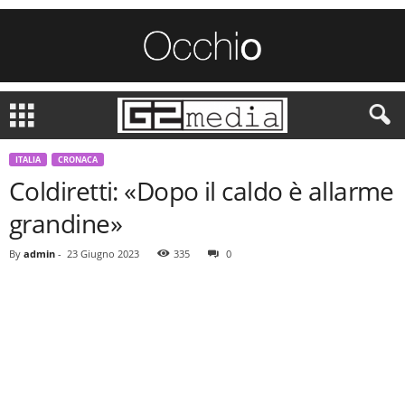
ITALIA
CRONACA
Coldiretti: «Dopo il caldo è allarme
grandine»
By
admin
-
23 Giugno 2023
335
0