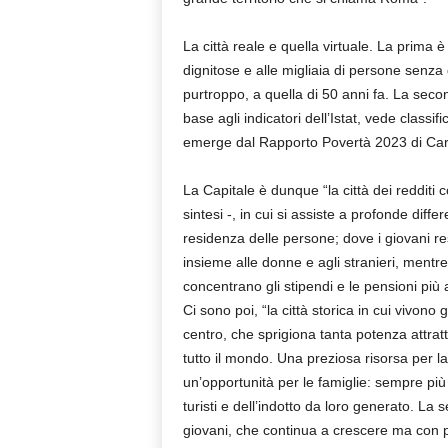
La città reale e quella virtuale. La prima 
dignitose e alle migliaia di persone senza d
purtroppo, a quella di 50 anni fa. La sec
base agli indicatori dell’Istat, vede clas
emerge dal Rapporto Povertà 2023 di Carita
La Capitale è dunque “la città dei redditi
sintesi -, in cui si assiste a profonde diff
residenza delle persone; dove i giovani res
insieme alle donne e agli stranieri, mentre s
concentrano gli stipendi e le pensioni più a
Ci sono poi, “la città storica in cui vivono g
centro, che sprigiona tanta potenza attratt
tutto il mondo. Una preziosa risorsa per l
un’opportunità per le famiglie: sempre più 
turisti e dell’indotto da loro generato. La
giovani, che continua a crescere ma con 