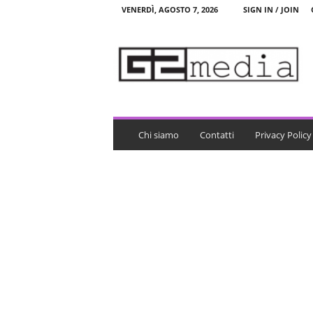
VENERDÌ, AGOSTO 7, 2026
SIGN IN / JOIN
G
2
m
e
d
i
a
Chi siamo
Contatti
Privacy Policy