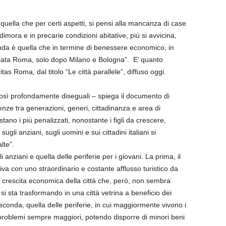
è quella che per certi aspetti, si pensi alla mancanza di case
imora e in precarie condizioni abitative, più si avvicina,
onda è quella che in termine di benessere economico, in
sificata Roma, solo dopo Milano e Bologna”. E’ quanto
s Roma, dal titolo “Le città parallele”, diffuso oggi.
 così profondamente diseguali – spiega il documento di
erenze tra generazioni, generi, cittadinanza e area di
tano i più penalizzati, nonostante i figli da crescere,
ugli anziani, sugli uomini e sui cittadini italiani si
lte”.
li anziani e quella delle periferie per i giovani. La prima, il
iva con uno straordinario e costante afflusso turistico da
a crescita economica della città che, però, non sembra
si sta trasformando in una città vetrina a beneficio dei
 seconda, quella delle periferie, in cui maggiormente vivono i
problemi sempre maggiori, potendo disporre di minori beni