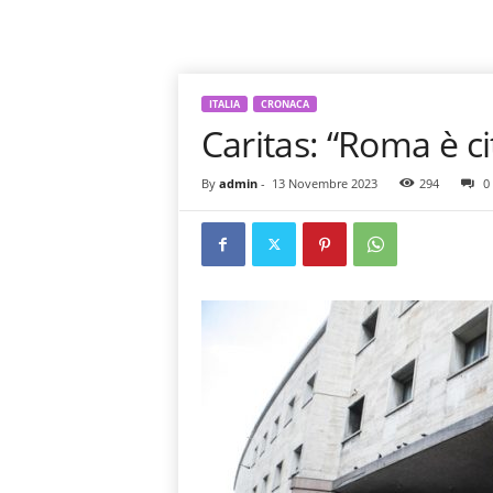
ITALIA
CRONACA
Caritas: “Roma è ci
By
admin
-
13 Novembre 2023
294
0