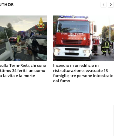
UTHOR
sulla Terni-Rieti, chi sono
Incendio in un edificio in
vittime: 34 feriti, un uomo
ristrutturazione: evacuate 13
ra la vita e la morte
famiglie, tre persone intossicate
dal fumo