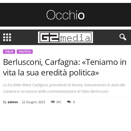
ITALIA
POLITICA
Berlusconi, Carfagna: «Teniamo in
vita la sua eredità politica»
Lo ha detto Mara Carfagna, presidente di Azione, intervenendo in Aula alla
Camera in occasione della commemorazione di Silvio Berlusconi.
By
admin
-
22 Giugno 2023
341
0