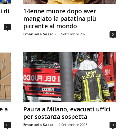
i di
14enne muore dopo aver
mangiato la patatina più
piccante al mondo
0
Emanuela Sasso
-
5 Settembre 2023
0
e a
Paura a Milano, evacuati uffici
per sostanza sospetta
Emanuela Sasso
-
4 Settembre 2023
0
0