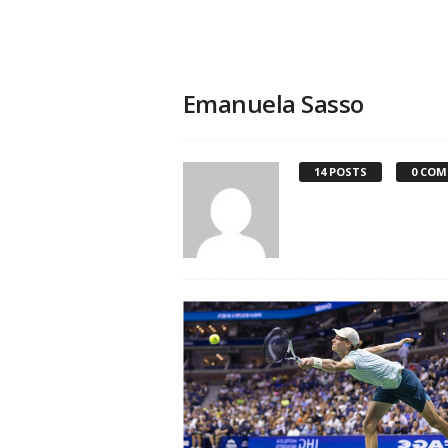
Emanuela Sasso
14 POSTS
0 CO