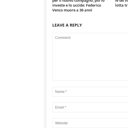
per il nuovo compagno, poi lo
le sei 
investe e lo uccide: Federico
lotta t
Venco muore a 36 anni
LEAVE A REPLY