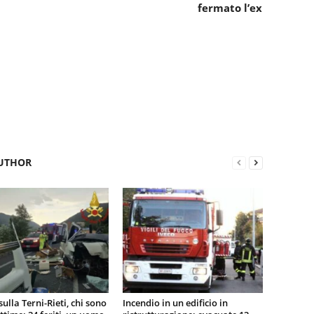
fermato l’ex
UTHOR
sulla Terni-Rieti, chi sono
Incendio in un edificio in