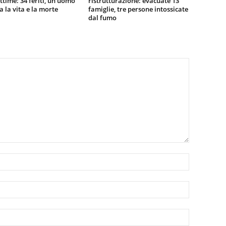
vittime: 34 feriti, un uomo
ristrutturazione: evacuate 13
ra la vita e la morte
famiglie, tre persone intossicate
dal fumo