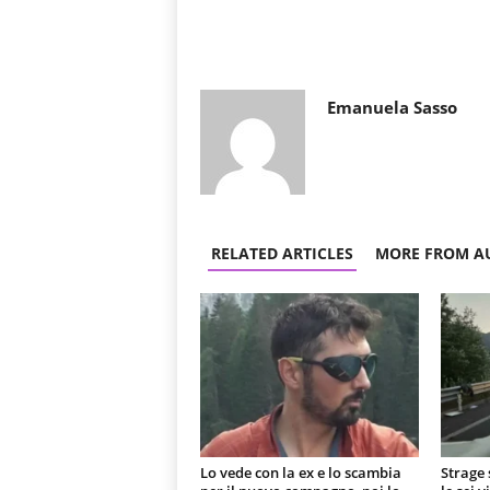
Emanuela Sasso
RELATED ARTICLES
MORE FROM A
Lo vede con la ex e lo scambia
Strage 