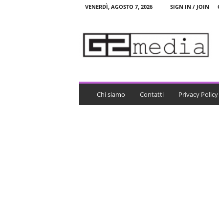
VENERDÌ, AGOSTO 7, 2026
SIGN IN / JOIN
G
2
m
e
d
i
a
Chi siamo
Contatti
Privacy Policy