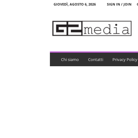
GIOVEDÌ, AGOSTO 6, 2026
SIGN IN / JOIN
G
2
m
e
d
i
a
Chi siamo
Contatti
Privacy Policy