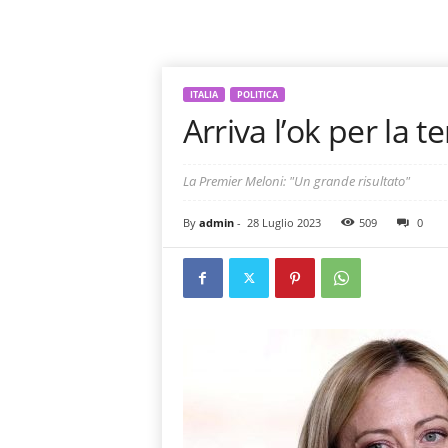
ITALIA
POLITICA
Arriva l’ok per la t
La Premier Meloni: "Un grande risultato"
By
admin
-
28 Luglio 2023
509
0