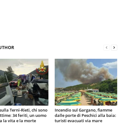
UTHOR
sulla Terni-Rieti, chi sono
Incendio sul Gargano, fiamme
vittime: 34 feriti, un uomo
dalle porte di Peschici alla baia:
ra la vita e la morte
turisti evacuati via mare