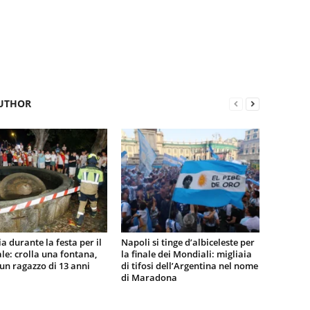
UTHOR
a durante la festa per il
Napoli si tinge d’albiceleste per
e: crolla una fontana,
la finale dei Mondiali: migliaia
n ragazzo di 13 anni
di tifosi dell’Argentina nel nome
di Maradona